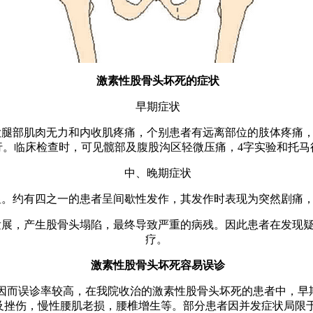
激素性股骨头坏死的症状
早期症状
腿部肌肉无力和内收肌疼痛，个别患者有远离部位的肢体疼痛
行。临床检查时，可见髋部及腹股沟区轻微压痛，4字实验和托马
中、晚期症状
。约有四之一的患者呈间歇性发作，其发作时表现为突然剧痛
展，产生股骨头塌陷，最终导致严重的病残。因此患者在发现
疗。
激素性股骨头坏死容易误诊
因而误诊率较高，在我院收治的激素性股骨头坏死的患者中，早期
及挫伤，慢性腰肌老损，腰椎增生等。部分患者因并发症状局限