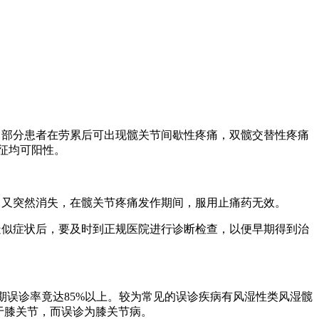
，部分患者在劳累后可出现髋关节间歇性疼痛，双髋交替性疼痛
征均可阳性。
，又突然消失，在髋关节疼痛发作期间，服用止痛药无效。
疑似症状后，要及时到正规医院进行诊断检查，以便早期得到治
误诊率竟达85%以上。较为常见的误诊疾病有风湿性类风湿髋
于膝关节，而误诊为膝关节病。