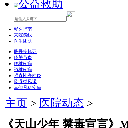
公益救助
就医指南
来院路线
医生团队
股骨头坏死
膝关节炎
腰椎疾病
颈椎疾病
强直性脊柱炎
风湿类风湿
其他骨科疾病
主页
>
医院动态
>
《天山少年 禁毒宣言》